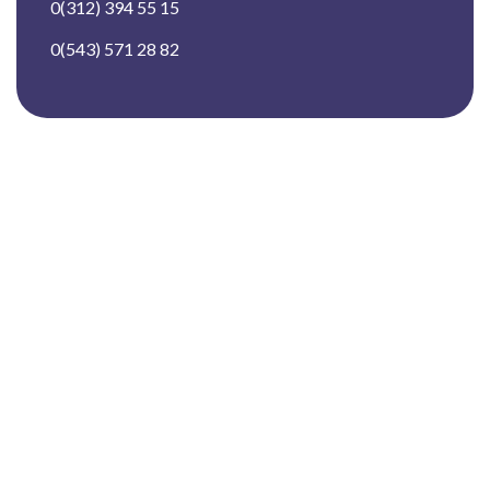
Email:
info@loccaajans.com
Telefon:
0(312) 394 55 15
0(543) 571 28 82